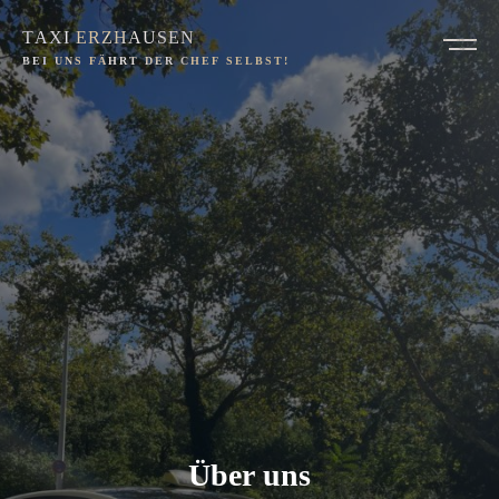
TAXI ERZHAUSEN
BEI UNS FÄHRT DER CHEF SELBST!
Ü
b
e
r
u
n
s